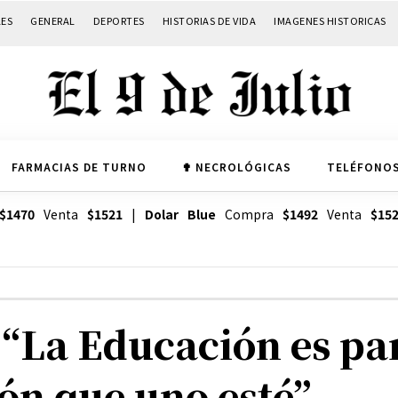
LES
GENERAL
DEPORTES
HISTORIAS DE VIDA
IMAGENES HISTORICAS
FARMACIAS DE TURNO
✟ NECROLÓGICAS
TELÉFONOS
$1470
Venta
$1521
|
Dolar Blue
Compra
$1492
Venta
$15
 “La Educación es par
ón que uno esté”