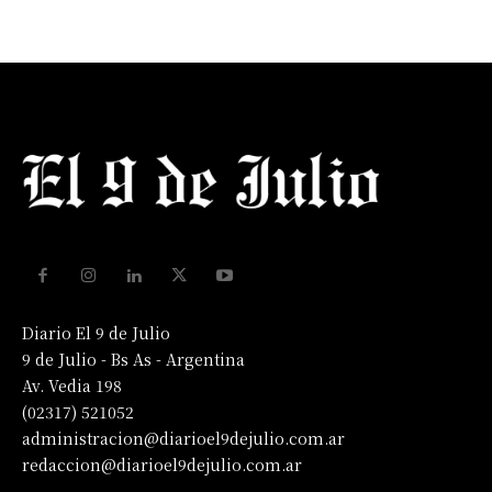
Diario El 9 de Julio
9 de Julio - Bs As - Argentina
Av. Vedia 198
(02317) 521052
administracion@diarioel9dejulio.com.ar
redaccion@diarioel9dejulio.com.ar