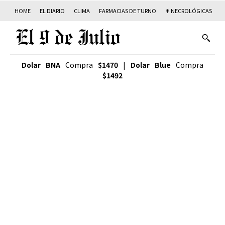
HOME
EL DIARIO
CLIMA
FARMACIAS DE TURNO
✟ NECROLÓGICAS
T
Dolar BNA
Compra
$1470
|
Dolar Blue
Compra
$1492