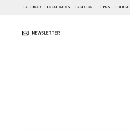
LA CIUDAD
LOCALIDADES
LA REGION
EL PAIS
POLICIA
NEWSLETTER