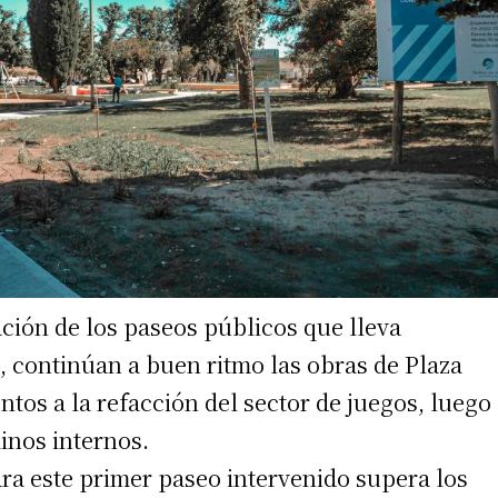
irme gratis
*
Requerido
*
de correo electrónico
ión de los paseos públicos que lleva
o, continúan a buen ritmo las obras de Plaza
os a la refacción del sector de juegos, luego
inos internos.
ara este primer paseo intervenido supera los