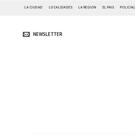
LA CIUDAD
LOCALIDADES
LA REGION
EL PAIS
POLICIA
NEWSLETTER