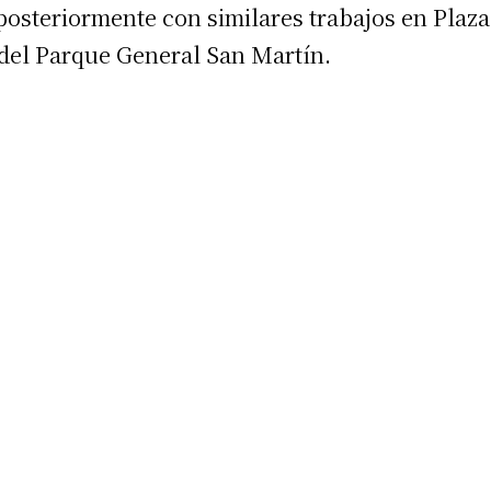
posteriormente con similares trabajos en Plaza
 teléfono
s del Parque General San Martín.