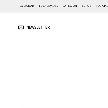
LA CIUDAD
LOCALIDADES
LA REGION
EL PAIS
POLICIA
NEWSLETTER