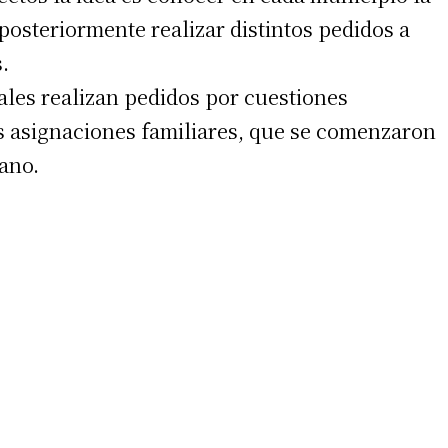
posteriormente realizar distintos pedidos a
.
les realizan pedidos por cuestiones
es asignaciones familiares, que se comenzaron
ano.
irme gratis
*
Requerido
*
de correo electrónico
 teléfono