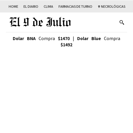
HOME
EL DIARIO
CLIMA
FARMACIAS DE TURNO
✟ NECROLÓGICAS
T
Dolar BNA
Compra
$1470
|
Dolar Blue
Compra
$1492