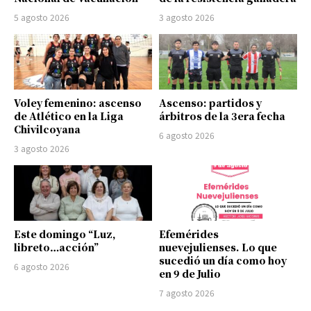
5 agosto 2026
3 agosto 2026
Voley femenino: ascenso
Ascenso: partidos y
de Atlético en la Liga
árbitros de la 3era fecha
Chivilcoyana
6 agosto 2026
3 agosto 2026
Este domingo “Luz,
Efemérides
libreto…acción”
nuevejulienses. Lo que
sucedió un día como hoy
6 agosto 2026
en 9 de Julio
7 agosto 2026