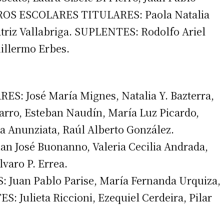
ROS ESCOLARES TITULARES: Paola Natalia
Beatriz Vallabriga. SUPLENTES: Rodolfo Ariel
illermo Erbes.
 José María Mignes, Natalia Y. Bazterra,
arro, Esteban Naudín, María Luz Picardo,
a Anunziata, Raúl Alberto González.
irme gratis
an José Buonanno, Valeria Cecilia Andrada,
*
Requerido
lvaro P. Errea.
*
de correo electrónico
uan Pablo Parise, María Fernanda Urquiza,
 Julieta Riccioni, Ezequiel Cerdeira, Pilar