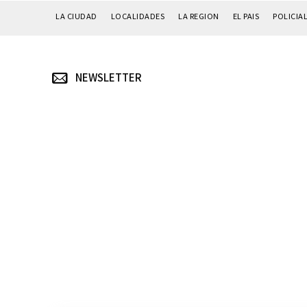
LA CIUDAD
LOCALIDADES
LA REGION
EL PAIS
POLICIA
NEWSLETTER