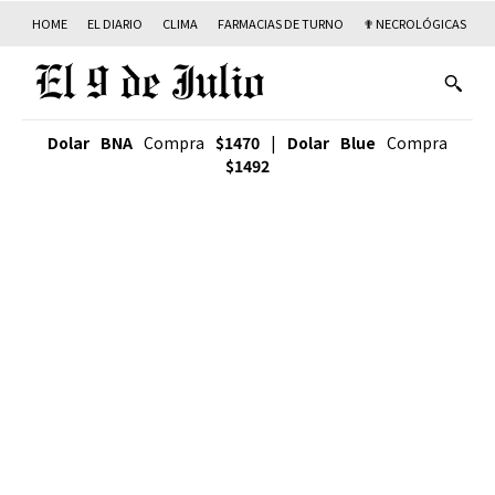
HOME
EL DIARIO
CLIMA
FARMACIAS DE TURNO
✟ NECROLÓGICAS
T
Dolar BNA
Compra
$1470
|
Dolar Blue
Compra
$1492