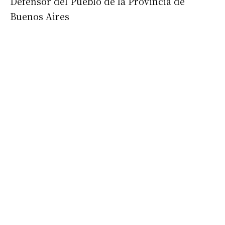
Defensor del Pueblo de la Provincia de
Buenos Aires
Suscribirme gratis
*
Dirección de correo electrónico
Nombre
Apellidos
Número de teléfono