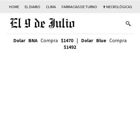
HOME
EL DIARIO
CLIMA
FARMACIAS DE TURNO
✟ NECROLÓGICAS
T
Dolar BNA
Compra
$1470
|
Dolar Blue
Compra
$1492