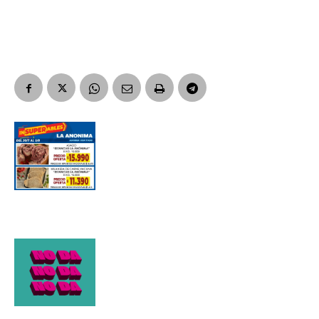
Suscribirme gratis
*
Dirección de correo electrónico
Nombre
Apellidos
Número de teléfono