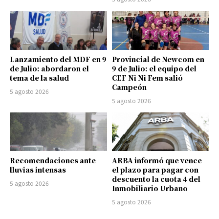
Lanzamiento del MDF en 9
Provincial de Newcom en
de Julio: abordaron el
9 de Julio: el equipo del
tema de la salud
CEF Ni Ni Fem salió
Campeón
5 agosto 2026
5 agosto 2026
Recomendaciones ante
ARBA informó que vence
lluvias intensas
el plazo para pagar con
descuento la cuota 4 del
5 agosto 2026
Inmobiliario Urbano
5 agosto 2026