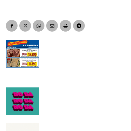
Suscribirme gratis
*
Dirección de correo electrónico
Nombre
Apellidos
Número de teléfono