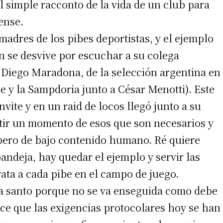
 simple racconto de la vida de un club para
ense.
s madres de los pibes deportistas, y el ejemplo
n se desvive por escuchar a su colega
 Diego Maradona, de la selección argentina en
e y la Sampdoria junto a César Menotti). Este
irme gratis
vite y en un raid de locos llegó junto a su
*
Requerido
r un momento de esos que son necesarios y
*
de correo electrónico
o pero de bajo contenido humano. Ré quiere
bandeja, hay quedar el ejemplo y servir las
ata a cada pibe en el campo de juego.
ha santo porque no se va enseguida como debe
ece que las exigencias protocolares hoy se han
 teléfono