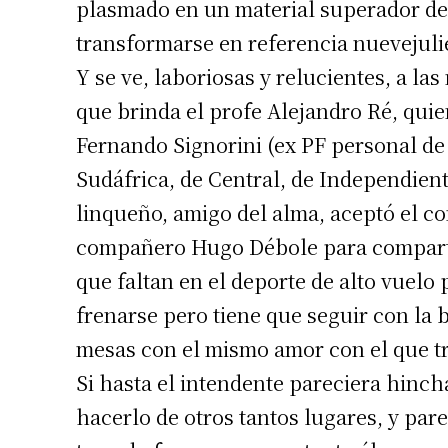
plasmado en un material superador del
transformarse en referencia nuevejuli
Y se ve, laboriosas y relucientes, a la
que brinda el profe Alejandro Ré, quie
Fernando Signorini (ex PF personal de
Sudáfrica, de Central, de Independient
Suscrib
linqueño, amigo del alma, aceptó el con
compañero Hugo Débole para comparti
Dirección 
que faltan en el deporte de alto vuel
frenarse pero tiene que seguir con la 
Nombre
mesas con el mismo amor con el que tr
Apellidos
Si hasta el intendente pareciera hinc
hacerlo de otros tantos lugares, y par
Número de