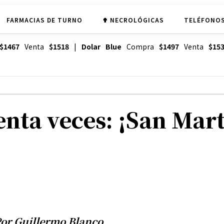
FARMACIAS DE TURNO
✟ NECROLÓGICAS
TELÉFONOS
$1467
Venta
$1518
|
Dolar Blue
Compra
$1497
Venta
$15
tenta veces: ¡San Ma
or Guillermo Blanco.