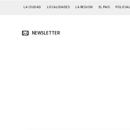
LA CIUDAD
LOCALIDADES
LA REGION
EL PAIS
POLICIA
NEWSLETTER