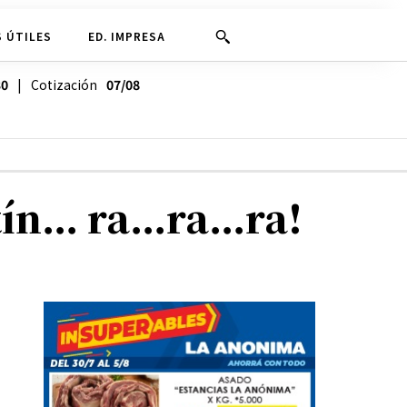
 ÚTILES
ED. IMPRESA
30
| Cotización
07/08
rtín… ra…ra…ra!