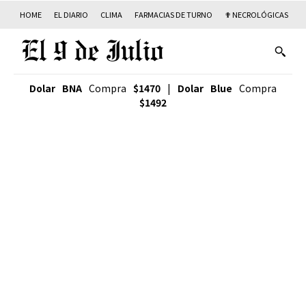
HOME
EL DIARIO
CLIMA
FARMACIAS DE TURNO
✟ NECROLÓGICAS
T
Dolar BNA
Compra
$1470
|
Dolar Blue
Compra
$1492