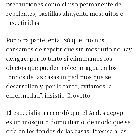
precauciones como el uso permanente de
repelentes, pastillas ahuyenta mosquitos e
insecticidas.
Por otra parte, enfatizó que “no nos
Suscribirme gratis
cansamos de repetir que sin mosquito no hay
dengue; por lo tanto si eliminamos los
*
Dirección de correo electrónico
objetos que pueden colectar agua en los
fondos de las casas impedimos que se
desarrollen y, por lo tanto, evitamos la
Nombre
enfermedad”, insistió Crovetto.
Apellidos
El especialista recordó que el Aedes aegypti
es un mosquito domiciliario, de modo que se
Número de teléfono
cría en los fondos de las casas. Precisa a las