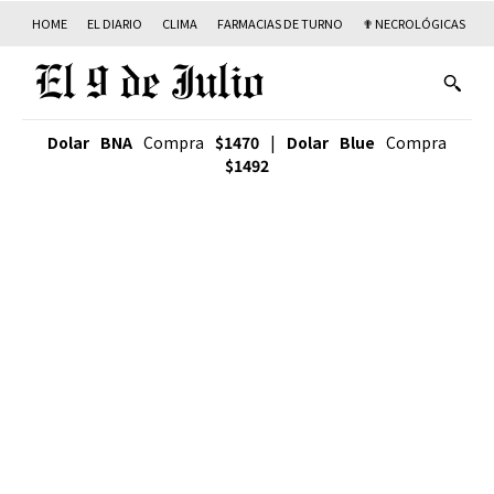
HOME
EL DIARIO
CLIMA
FARMACIAS DE TURNO
✟ NECROLÓGICAS
T
Dolar BNA
Compra
$1470
|
Dolar Blue
Compra
$1492