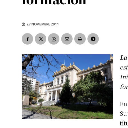
27 NOVIEMBRE 2011
La
es
In
fo
En
Sup
tít