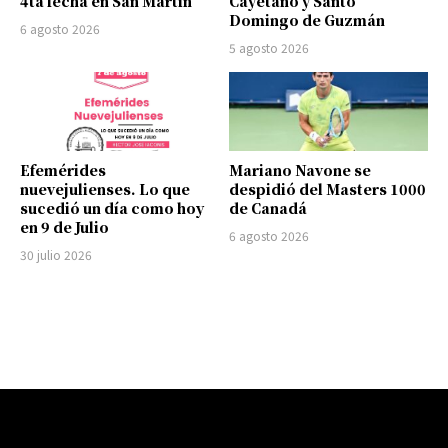
4ta fecha en San Martín
Cayetano y Santo
Domingo de Guzmán
6 agosto 2026
5 agosto 2026
Efemérides
Mariano Navone se
nuevejulienses. Lo que
despidió del Masters 1000
sucedió un día como hoy
de Canadá
en 9 de Julio
6 agosto 2026
30 julio 2026