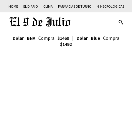
HOME
EL DIARIO
CLIMA
FARMACIAS DE TURNO
✟ NECROLÓGICAS
T
Dolar BNA
Compra
$1469
|
Dolar Blue
Compra
$1492