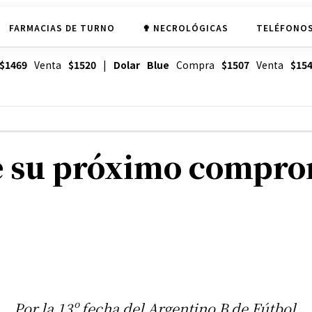
FARMACIAS DE TURNO
✟ NECROLÓGICAS
TELÉFONOS
$1469
Venta
$1520
|
Dolar Blue
Compra
$1507
Venta
$15
e su próximo compro
Por la 13º fecha del Argentino B de Fútbol,