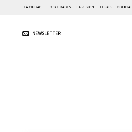
LA CIUDAD
LOCALIDADES
LA REGION
EL PAIS
POLICIA
NEWSLETTER