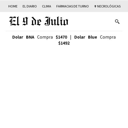
HOME
EL DIARIO
CLIMA
FARMACIAS DE TURNO
✟ NECROLÓGICAS
T
Dolar BNA
Compra
$1470
|
Dolar Blue
Compra
$1492