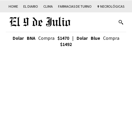
HOME
EL DIARIO
CLIMA
FARMACIAS DE TURNO
✟ NECROLÓGICAS
T
Dolar BNA
Compra
$1470
|
Dolar Blue
Compra
$1492