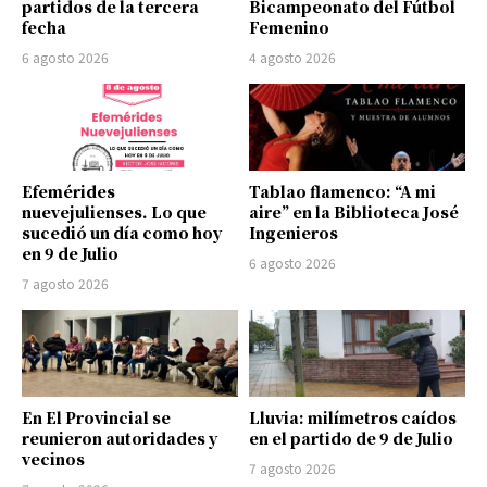
partidos de la tercera
Bicampeonato del Fútbol
fecha
Femenino
6 agosto 2026
4 agosto 2026
Efemérides
Tablao flamenco: “A mi
nuevejulienses. Lo que
aire” en la Biblioteca José
sucedió un día como hoy
Ingenieros
en 9 de Julio
6 agosto 2026
7 agosto 2026
En El Provincial se
Lluvia: milímetros caídos
reunieron autoridades y
en el partido de 9 de Julio
vecinos
7 agosto 2026