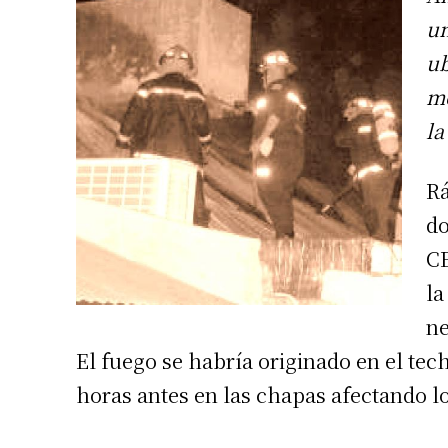
un
ub
me
la
Rá
do
CE
la
ne
El fuego se habría originado en el te
horas antes en las chapas afectando lo