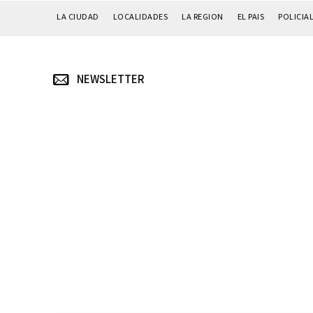
LA CIUDAD
LOCALIDADES
LA REGION
EL PAIS
POLICIA
NEWSLETTER