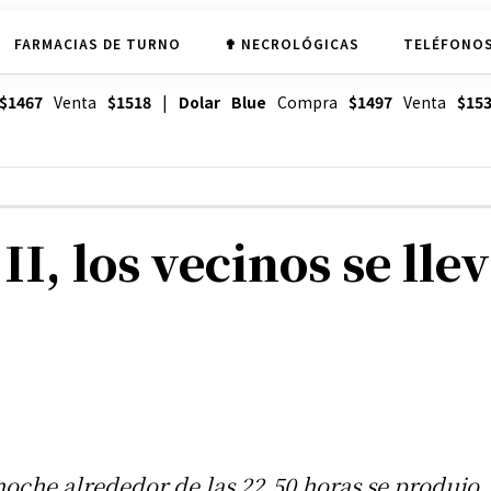
FARMACIAS DE TURNO
✟ NECROLÓGICAS
TELÉFONOS
$1467
Venta
$1518
|
Dolar Blue
Compra
$1497
Venta
$15
II, los vecinos se lle
oche alrededor de las 22.50 horas se produjo