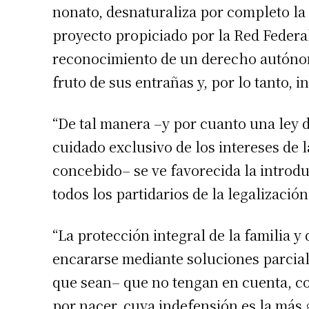
nonato, desnaturaliza por completo la i
proyecto propiciado por la Red Federal
reconocimiento de un derecho autóno
fruto de sus entrañas y, por lo tanto, i
“De tal manera –y por cuanto una ley d
Suscrib
cuidado exclusivo de los intereses de 
concebido– se ve favorecida la introdu
Dirección 
todos los partidarios de la legalización
“La protección integral de la familia 
Nombre
encararse mediante soluciones parcia
que sean– que no tengan en cuenta, co
Apellidos
por nacer, cuya indefensión es la más 