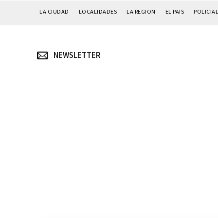
LA CIUDAD
LOCALIDADES
LA REGION
EL PAIS
POLICIA
NEWSLETTER