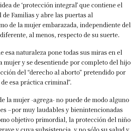
dea de ‘protección integral’ que contiene el
 de Familias y abre las puertas al
mo de la mujer embarazada, independiente del
ndiferente, al menos, respecto de su suerte.
e esa naturaleza pone todas sus miras en el
irme gratis
la mujer y se desentiende por completo del hijo
cción del “derecho al aborto” pretendido por
*
Requerido
*
de correo electrónico
 de esa práctica criminal”.
y de la mujer -agrega- no puede de modo alguno
les –por muy laudables y bienintencionadas
mo objetivo primordial, la protección del niño
grave y cuya subsistencia, y no sólo su salud y