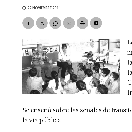
22 NOVIEMBRE 2011
L
m
J
l
G
I
Se enseñó sobre las señales de tránsi
la vía pública.