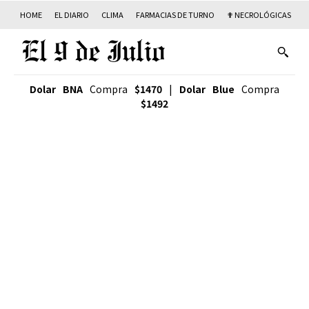
HOME
EL DIARIO
CLIMA
FARMACIAS DE TURNO
✟ NECROLÓGICAS
T
Dolar BNA
Compra
$1470
|
Dolar Blue
Compra
$1492