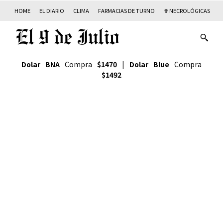
HOME
EL DIARIO
CLIMA
FARMACIAS DE TURNO
✟ NECROLÓGICAS
T
Dolar BNA
Compra
$1470
|
Dolar Blue
Compra
$1492