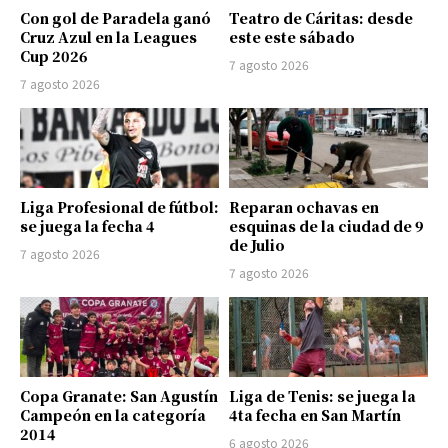
Con gol de Paradela ganó
Teatro de Cáritas: desde
Cruz Azul en la Leagues
este este sábado
Cup 2026
7 agosto 2026
7 agosto 2026
Liga Profesional de fútbol:
Reparan ochavas en
se juega la fecha 4
esquinas de la ciudad de 9
de Julio
7 agosto 2026
7 agosto 2026
Copa Granate: San Agustín
Liga de Tenis: se juega la
Campeón en la categoría
4ta fecha en San Martín
2014
6 agosto 2026