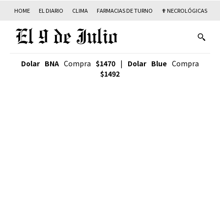
HOME
EL DIARIO
CLIMA
FARMACIAS DE TURNO
✟ NECROLÓGICAS
T
Dolar BNA
Compra
$1470
|
Dolar Blue
Compra
$1492