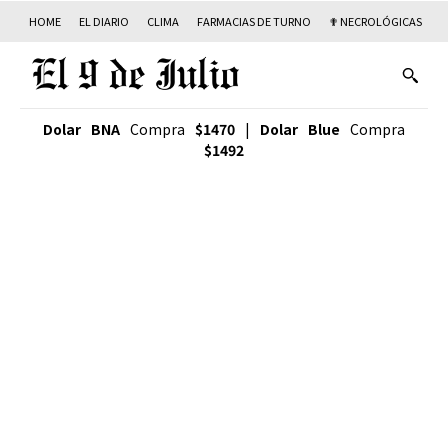
HOME
EL DIARIO
CLIMA
FARMACIAS DE TURNO
✟ NECROLÓGICAS
T
Dolar BNA
Compra
$1470
|
Dolar Blue
Compra
$1492