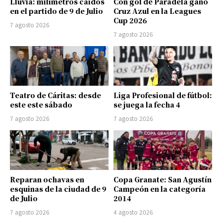
Lluvia: milímetros caídos
Con gol de Paradela ganó
en el partido de 9 de Julio
Cruz Azul en la Leagues
Cup 2026
7 agosto 2026
7 agosto 2026
Teatro de Cáritas: desde
Liga Profesional de fútbol:
este este sábado
se juega la fecha 4
7 agosto 2026
7 agosto 2026
Reparan ochavas en
Copa Granate: San Agustín
esquinas de la ciudad de 9
Campeón en la categoría
de Julio
2014
7 agosto 2026
4 agosto 2026