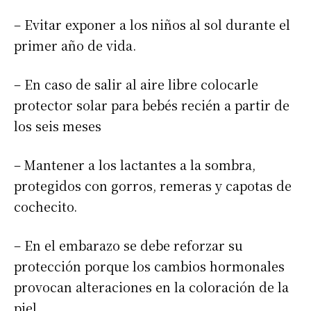
– Evitar exponer a los niños al sol durante el
Suscribirme gratis
primer año de vida.
– En caso de salir al aire libre colocarle
*
Dirección de correo electrónico
protector solar para bebés recién a partir de
los seis meses
Nombre
– Mantener a los lactantes a la sombra,
Apellidos
protegidos con gorros, remeras y capotas de
cochecito.
Número de teléfono
– En el embarazo se debe reforzar su
protección porque los cambios hormonales
provocan alteraciones en la coloración de la
piel