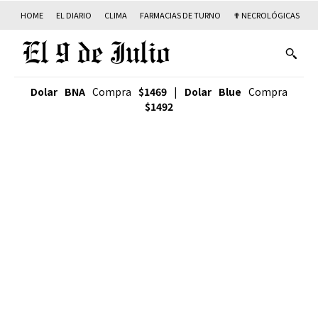
HOME
EL DIARIO
CLIMA
FARMACIAS DE TURNO
✟ NECROLÓGICAS
T
Dolar BNA
Compra
$1469
|
Dolar Blue
Compra
$1492