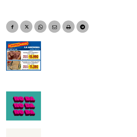
Suscribirme gratis
*
Dirección de correo electrónico
Nombre
Apellidos
Número de teléfono