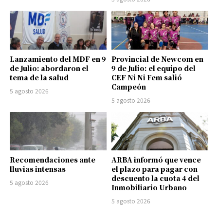
Lanzamiento del MDF en 9
Provincial de Newcom en
de Julio: abordaron el
9 de Julio: el equipo del
tema de la salud
CEF Ni Ni Fem salió
Campeón
5 agosto 2026
5 agosto 2026
Recomendaciones ante
ARBA informó que vence
lluvias intensas
el plazo para pagar con
descuento la cuota 4 del
5 agosto 2026
Inmobiliario Urbano
5 agosto 2026