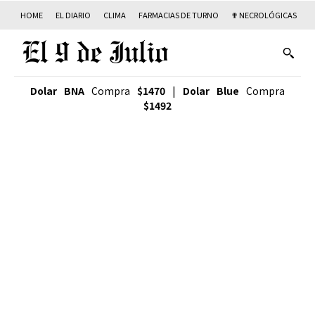
HOME
EL DIARIO
CLIMA
FARMACIAS DE TURNO
✟ NECROLÓGICAS
T
Dolar BNA
Compra
$1470
|
Dolar Blue
Compra
$1492