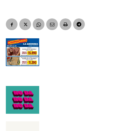
Suscribirme gratis
*
Dirección de correo electrónico
Nombre
Apellidos
Número de teléfono