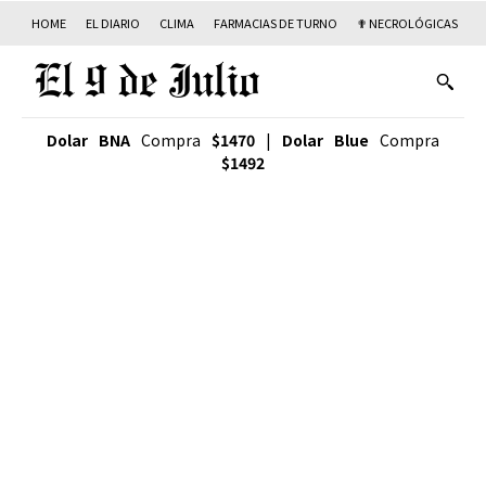
HOME
EL DIARIO
CLIMA
FARMACIAS DE TURNO
✟ NECROLÓGICAS
T
Dolar BNA
Compra
$1470
|
Dolar Blue
Compra
$1492