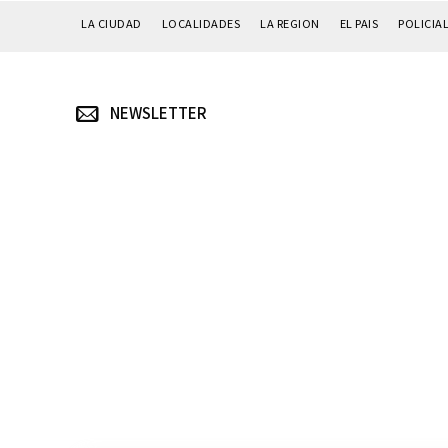
LA CIUDAD
LOCALIDADES
LA REGION
EL PAIS
POLICIA
NEWSLETTER