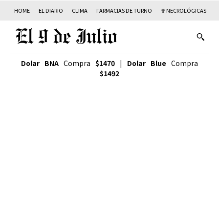
HOME
EL DIARIO
CLIMA
FARMACIAS DE TURNO
✟ NECROLÓGICAS
T
Dolar BNA
Compra
$1470
|
Dolar Blue
Compra
$1492