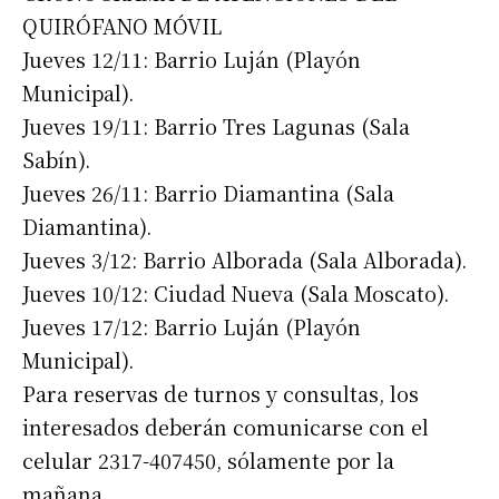
QUIRÓFANO MÓVIL
Jueves 12/11: Barrio Luján (Playón
*
Dirección de correo electrónico
Municipal).
Jueves 19/11: Barrio Tres Lagunas (Sala
Nombre
Sabín).
Jueves 26/11: Barrio Diamantina (Sala
Apellidos
Diamantina).
Jueves 3/12: Barrio Alborada (Sala Alborada).
Número de teléfono
Jueves 10/12: Ciudad Nueva (Sala Moscato).
Jueves 17/12: Barrio Luján (Playón
Municipal).
Para reservas de turnos y consultas, los
interesados deberán comunicarse con el
celular 2317-407450, sólamente por la
mañana.