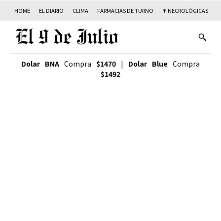
HOME
EL DIARIO
CLIMA
FARMACIAS DE TURNO
✟ NECROLÓGICAS
T
Dolar BNA
Compra
$1470
|
Dolar Blue
Compra
$1492