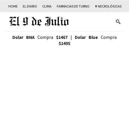
HOME
EL DIARIO
CLIMA
FARMACIAS DE TURNO
✟ NECROLÓGICAS
T
Dolar BNA
Compra
$1467
|
Dolar Blue
Compra
$1495