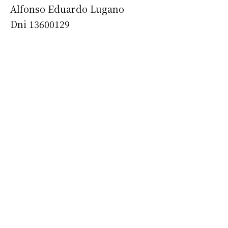
Alfonso Eduardo Lugano
Dni 13600129
Suscribirme gratis
*
Dirección de correo electrónico
Nombre
Apellidos
Número de teléfono