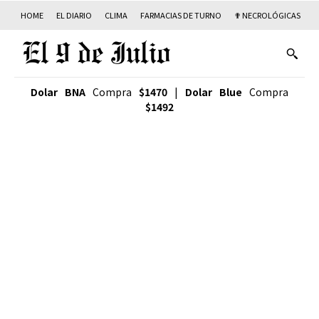
HOME
EL DIARIO
CLIMA
FARMACIAS DE TURNO
✟ NECROLÓGICAS
T
Dolar BNA
Compra
$1470
|
Dolar Blue
Compra
$1492