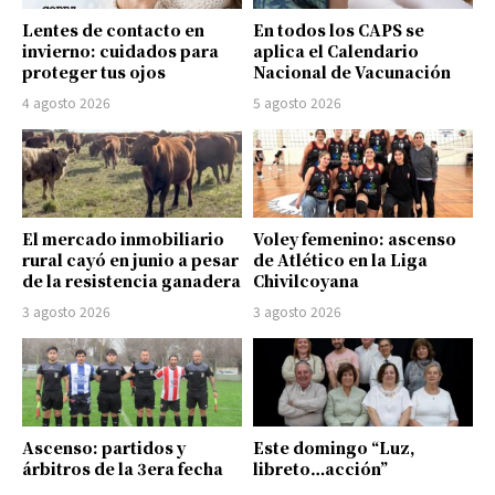
Lentes de contacto en
En todos los CAPS se
invierno: cuidados para
aplica el Calendario
proteger tus ojos
Nacional de Vacunación
4 agosto 2026
5 agosto 2026
El mercado inmobiliario
Voley femenino: ascenso
rural cayó en junio a pesar
de Atlético en la Liga
de la resistencia ganadera
Chivilcoyana
3 agosto 2026
3 agosto 2026
Ascenso: partidos y
Este domingo “Luz,
árbitros de la 3era fecha
libreto…acción”