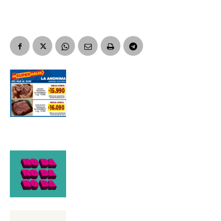
Suscribirme gratis
*
Dirección de correo electrónico
Nombre
Apellidos
Número de teléfono