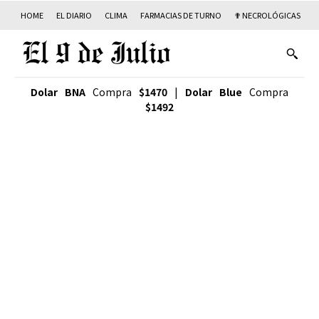
HOME
EL DIARIO
CLIMA
FARMACIAS DE TURNO
✟ NECROLÓGICAS
T
Dolar BNA
Compra
$1470
|
Dolar Blue
Compra
$1492