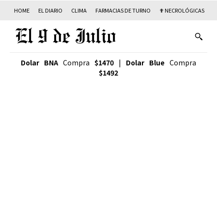
HOME
EL DIARIO
CLIMA
FARMACIAS DE TURNO
✟ NECROLÓGICAS
T
Dolar BNA
Compra
$1470
|
Dolar Blue
Compra
$1492