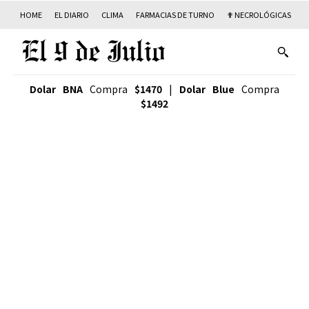
HOME
EL DIARIO
CLIMA
FARMACIAS DE TURNO
✟ NECROLÓGICAS
T
Dolar BNA
Compra
$1470
|
Dolar Blue
Compra
$1492