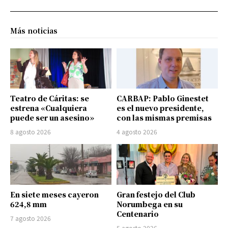
Más noticias
Teatro de Cáritas: se
CARBAP: Pablo Ginestet
estrena «Cualquiera
es el nuevo presidente,
puede ser un asesino»
con las mismas premisas
8 agosto 2026
4 agosto 2026
En siete meses cayeron
Gran festejo del Club
624,8 mm
Norumbega en su
Centenario
7 agosto 2026
5 agosto 2026