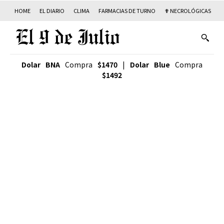
HOME
EL DIARIO
CLIMA
FARMACIAS DE TURNO
✟ NECROLÓGICAS
T
Dolar BNA
Compra
$1470
|
Dolar Blue
Compra
$1492