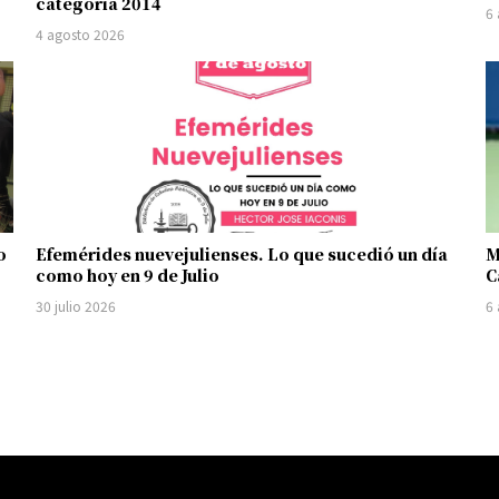
categoría 2014
6
4 agosto 2026
o
Efemérides nuevejulienses. Lo que sucedió un día
M
como hoy en 9 de Julio
C
30 julio 2026
6