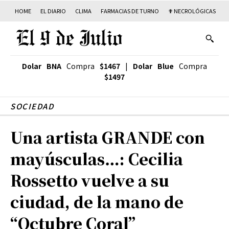
HOME
EL DIARIO
CLIMA
FARMACIAS DE TURNO
✟ NECROLÓGICAS
T
Dolar BNA
Compra
$1467
|
Dolar Blue
Compra
$1497
SOCIEDAD
Una artista GRANDE con
mayúsculas…: Cecilia
Rossetto vuelve a su
ciudad, de la mano de
“Octubre Coral”