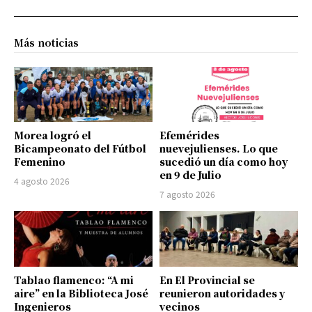
Más noticias
Morea logró el
Efemérides
Bicampeonato del Fútbol
nuevejulienses. Lo que
Femenino
sucedió un día como hoy
en 9 de Julio
4 agosto 2026
7 agosto 2026
Tablao flamenco: “A mi
En El Provincial se
aire” en la Biblioteca José
reunieron autoridades y
Ingenieros
vecinos