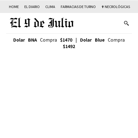
HOME
EL DIARIO
CLIMA
FARMACIAS DE TURNO
✟ NECROLÓGICAS
T
Dolar BNA
Compra
$1470
|
Dolar Blue
Compra
$1492