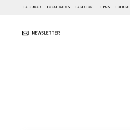
LA CIUDAD
LOCALIDADES
LA REGION
EL PAIS
POLICIA
NEWSLETTER