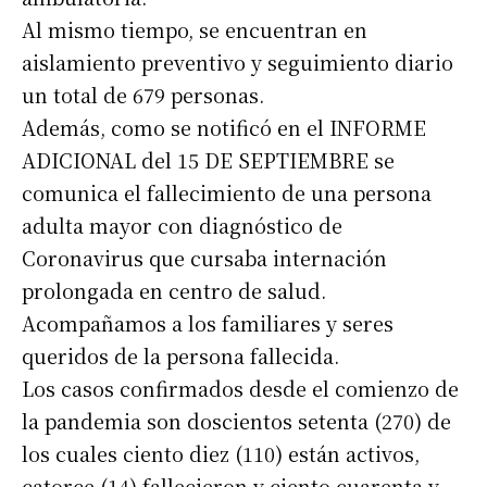
Nombre
Al mismo tiempo, se encuentran en
aislamiento preventivo y seguimiento diario
Apellidos
un total de 679 personas.
Además, como se notificó en el INFORME
Número de teléfono
ADICIONAL del 15 DE SEPTIEMBRE se
comunica el fallecimiento de una persona
adulta mayor con diagnóstico de
Coronavirus que cursaba internación
prolongada en centro de salud.
Acompañamos a los familiares y seres
queridos de la persona fallecida.
Los casos confirmados desde el comienzo de
la pandemia son doscientos setenta (270) de
los cuales ciento diez (110) están activos,
catorce (14) fallecieron y ciento cuarenta y