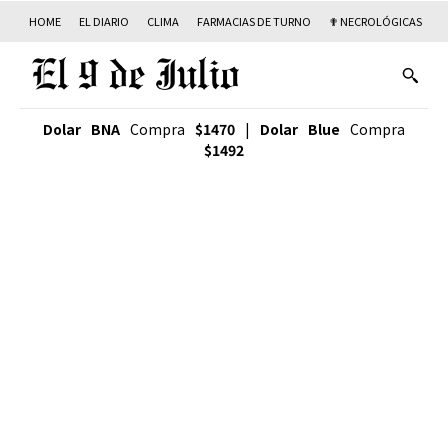
HOME
EL DIARIO
CLIMA
FARMACIAS DE TURNO
✟ NECROLÓGICAS
T
Dolar BNA
Compra
$1470
|
Dolar Blue
Compra
$1492