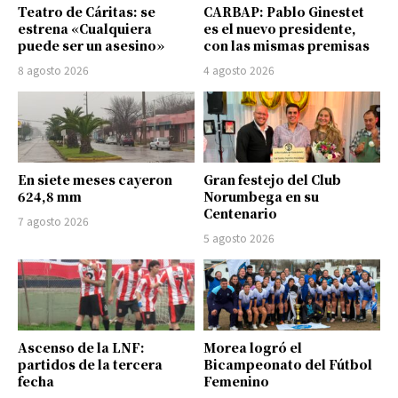
Teatro de Cáritas: se
CARBAP: Pablo Ginestet
estrena «Cualquiera
es el nuevo presidente,
puede ser un asesino»
con las mismas premisas
8 agosto 2026
4 agosto 2026
En siete meses cayeron
Gran festejo del Club
624,8 mm
Norumbega en su
Centenario
7 agosto 2026
5 agosto 2026
Ascenso de la LNF:
Morea logró el
partidos de la tercera
Bicampeonato del Fútbol
fecha
Femenino