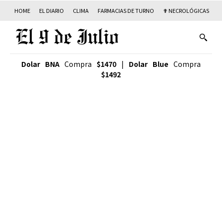
HOME
EL DIARIO
CLIMA
FARMACIAS DE TURNO
✟ NECROLÓGICAS
T
Dolar BNA
Compra
$1470
|
Dolar Blue
Compra
$1492