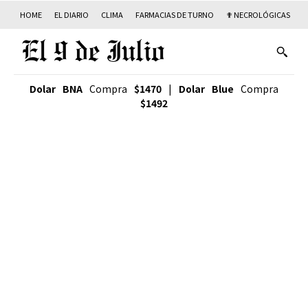
HOME
EL DIARIO
CLIMA
FARMACIAS DE TURNO
✟ NECROLÓGICAS
T
Dolar BNA
Compra
$1470
|
Dolar Blue
Compra
$1492