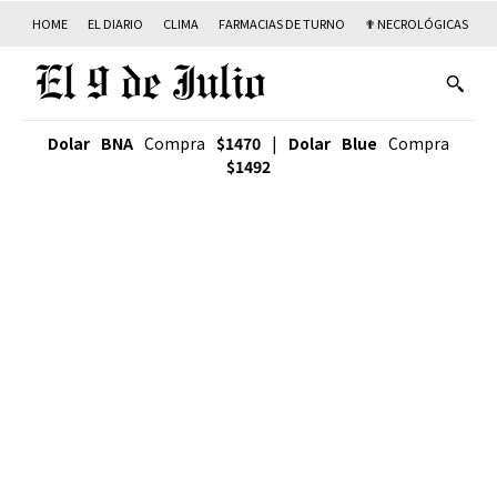
HOME
EL DIARIO
CLIMA
FARMACIAS DE TURNO
✟ NECROLÓGICAS
T
Dolar BNA
Compra
$1470
|
Dolar Blue
Compra
$1492