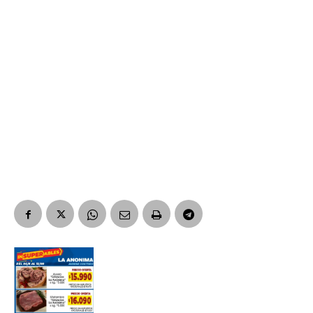
Suscribirme gratis
*
Dirección de correo electrónico
Nombre
Apellidos
Número de teléfono