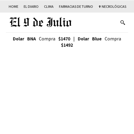
HOME
EL DIARIO
CLIMA
FARMACIAS DE TURNO
✟ NECROLÓGICAS
T
Dolar BNA
Compra
$1470
|
Dolar Blue
Compra
$1492