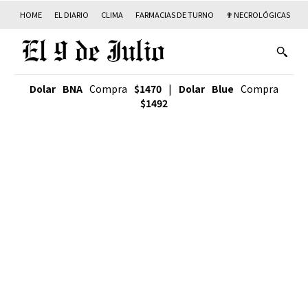
HOME
EL DIARIO
CLIMA
FARMACIAS DE TURNO
✟ NECROLÓGICAS
T
Dolar BNA
Compra
$1470
|
Dolar Blue
Compra
$1492